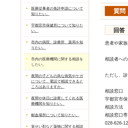
医療従事者の免許申請について
質問
知りたい。
宇都宮市保健所について知りた
回答
い。
市内の病院、診療所、薬局を知
患者や家族
りたい。
相談者への
市内の医療機関に関する相談を
したい。
ただし、診
夜間の子どもの急な病気やケガ
について、電話で相談できると
ころはありますか。
相談窓口
夜間や休日に診察してくれる医
宇都宮市保
療機関を知りたい。
相談方法
相談窓口専
献血場所について知りたい。
028-626
覚せい剤など薬物に関する相談