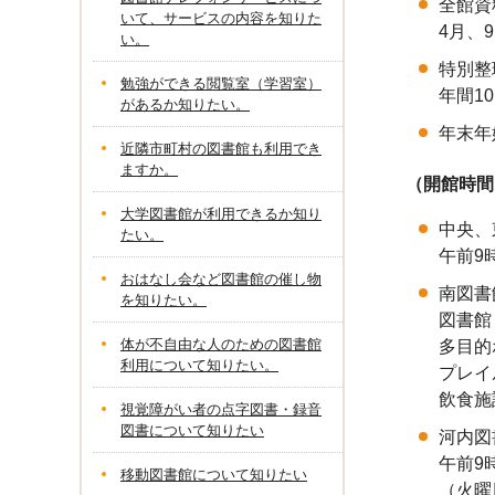
全館資
いて、サービスの内容を知りた
4月、
い。
特別整
勉強ができる閲覧室（学習室）
年間1
があるか知りたい。
年末年
近隣市町村の図書館も利用でき
ますか。
（開館時間
大学図書館が利用できるか知り
中央、
たい。
午前9
おはなし会など図書館の催し物
南図書
を知りたい。
図書館
体が不自由な人のための図書館
多目的
利用について知りたい。
プレイ
飲食施
視覚障がい者の点字図書・録音
図書について知りたい
河内図
午前9
移動図書館について知りたい
（火曜