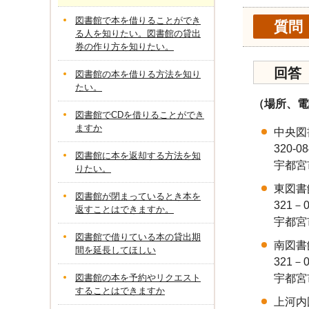
図書館で本を借りることができ
質問
る人を知りたい。図書館の貸出
券の作り方を知りたい。
回答
図書館の本を借りる方法を知り
たい。
（場所、電
図書館でCDを借りることができ
ますか
中央図
320-08
図書館に本を返却する方法を知
宇都宮市
りたい。
東図書
図書館が閉まっているとき本を
321－0
返すことはできますか。
宇都宮市
図書館で借りている本の貸出期
南図書
間を延長してほしい
321－0
図書館の本を予約やリクエスト
宇都宮市
することはできますか
上河内