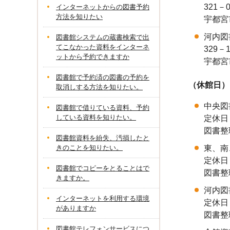
321－0
インターネットからの図書予約
方法を知りたい
宇都宮市
河内図
図書館システムの蔵書検索で出
てこなかった資料をインターネ
329－1
ットから予約できますか
宇都宮市
図書館で予約済の図書の予約を
（休館日）
取消しする方法を知りたい。
中央図
図書館で借りている資料、予約
している資料を知りたい。
定休日
図書整
図書館資料を紛失、汚損したと
きのことを知りたい。
東、南
定休日
図書館でコピーをとることはで
図書整
きますか。
河内図
インターネットを利用する環境
定休日
がありますか
図書整
図書館テレフォンサービスにつ