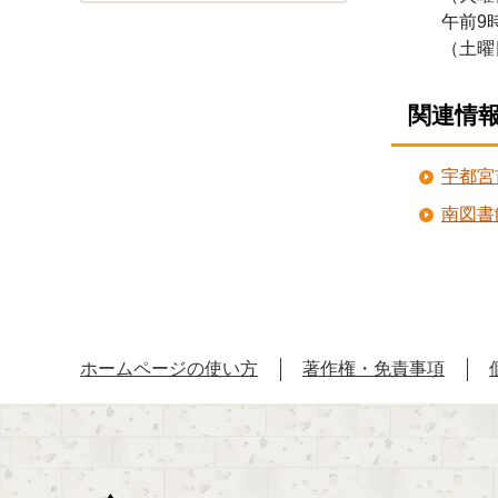
午前9
（土曜
関連情
宇都宮
南図書
ホームページの使い方
著作権・免責事項