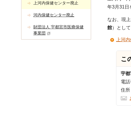
上河内保健センター廃止
年3月31
河内保健センター廃止
なお、現上
財団法人 宇都宮市医療保健
館
）として
事業団
上河内
こ
宇都
電話番
住所