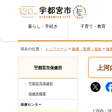
暮らし・手続き
子育て・教育
現在の位置：
トップページ
>
健康・医療・福祉
>
健
上河
宇都宮市保健所
宇都宮市保健所
保健所概要
保健センター
上河内・河