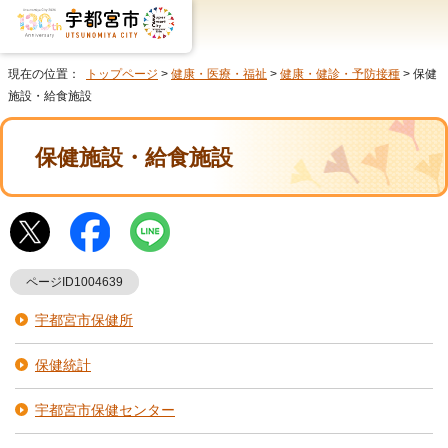
現在の位置：
トップページ
>
健康・医療・福祉
>
健康・健診・予防接種
> 保健
施設・給食施設
保健施設・給食施設
ページID1004639
宇都宮市保健所
保健統計
宇都宮市保健センター