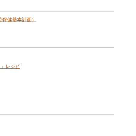
腔保健基本計画）
し」レシピ