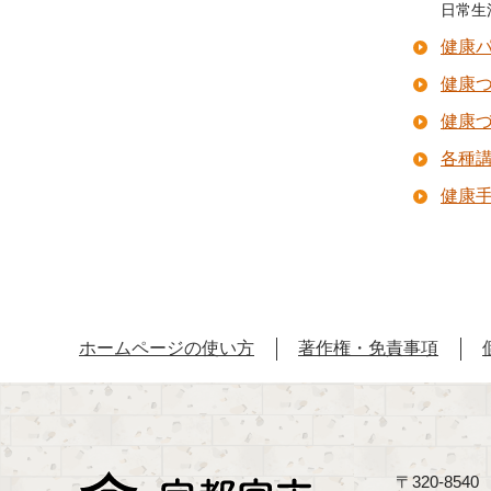
日常生
健康
健康
健康
各種
健康
ホームページの使い方
著作権・免責事項
〒320-85