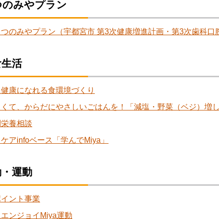
つのみやプラン
うつのみやプラン（宇都宮市 第3次健康増進計画・第3次歯科口
食生活
に健康になれる食環境づくり
しくて、からだにやさしいごはんを！「減塩・野菜（ベジ）増
別栄養相談
ケアinfoベース「学んでMiya」
動・運動
ポイント事業
エンジョイMiya運動