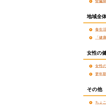
腎臓
地域全
食生
「健
女性の
女性
更年
その他
ちょ