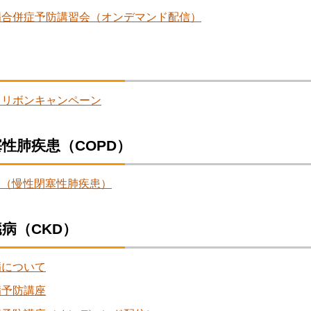
病合併症予防講習会（オンデマンド配信）
クリボンキャンペーン
性肺疾患（COPD）
D（慢性閉塞性肺疾患）
病（CKD）
病について
病予防講座