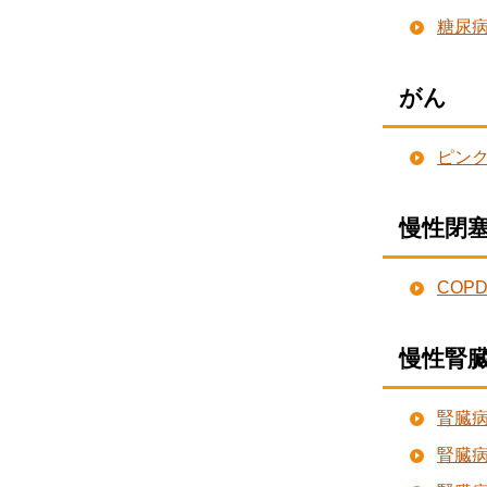
糖尿
がん
ピン
慢性閉塞
COP
慢性腎臓
腎臓
腎臓