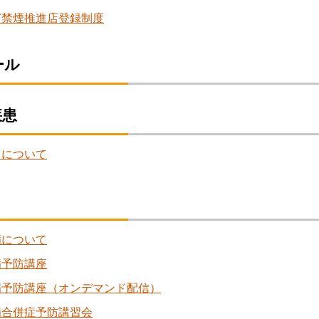
ぎ禁煙推進店登録制度
ール
疾患
中について
病について
病予防講座
病予防講座（オンデマンド配信）
病合併症予防講習会