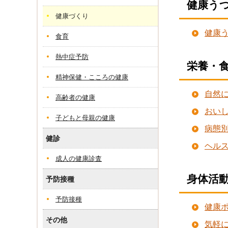
健康う
健康づくり
健康
食育
熱中症予防
栄養・
精神保健・こころの健康
自然
高齢者の健康
おい
子どもと母親の健康
病態
健診
ヘルス
成人の健康診査
身体活
予防接種
予防接種
健康
その他
気軽に