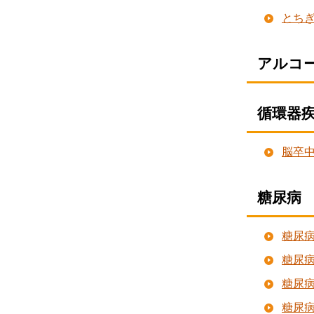
とち
アルコ
循環器
脳卒
糖尿病
糖尿
糖尿
糖尿
糖尿