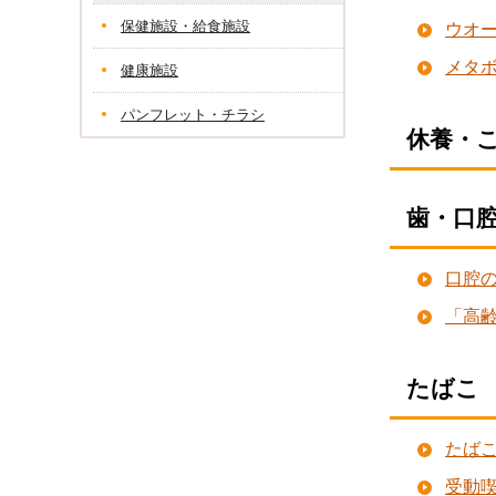
保健施設・給食施設
ウオ
メタ
健康施設
パンフレット・チラシ
休養・
歯・口
口腔
「高
たばこ
たば
受動