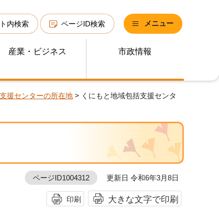
メニュー
ト内検索
ページID検索
産業・ビジネス
市政情報
支援センターの所在地
> くにもと地域包括支援センタ
ページID1004312
更新日 令和6年3月8日
大きな文字で印刷
印刷