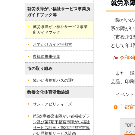
就労系
就労系障がい福祉サービス事業所
ガイドブック等
障がいの
就労系障がい福祉サービス事業
系の障がい
所ガイドブック
（市役所1
おでかけガイド宇都宮
として年1
農福連携事例集
令和8
市の取り組み
また、障
障がい者福祉バスの運行
芸品、印刷
教養文化体育活動施設
イベント
サン・アビリティーズ
宇都宮
第6次宇都宮市障がい者福祉プラ
ン及び第7期宇都宮市障がい福祉
PD
サービス計画・第3期宇都宮市障
ドウ
がい児福祉サービス計画