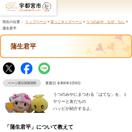
現在の位置：
トップページ
>
宮っこキッズページ
>
うつのみや なぜ なに
>
蒲生君平
蒲生君平
ページID1008380
更新日 令和6年3月8日
うつのみやにまつわる「はてな」を、ミ
ヤリーと友だちの
ハッピが紹介するよ。
「蒲生君平」について教えて