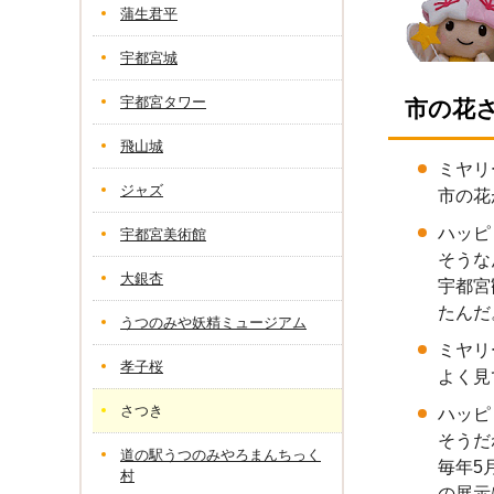
蒲生君平
宇都宮城
宇都宮タワー
市の花
飛山城
ミヤリ
ジャズ
市の花
ハッピ
宇都宮美術館
そうな
大銀杏
宇都宮
たんだ
うつのみや妖精ミュージアム
ミヤリ
孝子桜
よく見
さつき
ハッピ
そうだ
道の駅うつのみやろまんちっく
毎年5
村
の展示