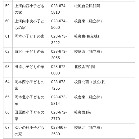
59
上河内西小子ども
028-674-
松風台公民館隣
の家
5810
60
上河内中央小子ど
028-674-
校庭東（独立棟）
もの家
5050
61
岡本小子どもの家
028‐673‐
校舎東(独立棟)
3222
62
白沢小子どもの家
028-673-
校庭西（独立棟）
2055
63
田原小子どもの家
028-672-
北校舎西1階
0003
64
岡本西小子どもの
028-673-
校庭北西（独立棟）
家
7255
65
岡本北小子どもの
028-673-
校舎東（独立棟）
家
5814
66
田原西小子どもの
028-672-
校舎西1階
家
2770
67
ゆいの杜小子ども
028-667-
校庭北（独立棟）
の家
2580