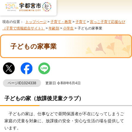
現在の位置：
トップページ
>
子育て・教育
>
子育て
>
宮っこ子育て応援なび
（子育て情報総合サイト）
>
年齢別
>
小学生
> 子どもの家事業
子どもの家事業
ページID1024338
更新日 令和8年6月4日
子どもの家（放課後児童クラブ）
子どもの家は、仕事などで昼間保護者が不在になってしまうご
家庭の児童を対象に、放課後の安全・安心な生活の場を提供して
います。