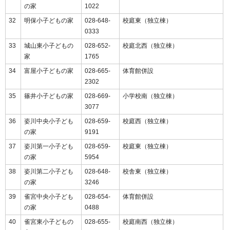
の家
1022
32
明保小子どもの家
028-648-
校庭東（独立棟）
0333
33
城山東小子どもの
028-652-
校庭北西（独立棟）
家
1765
34
富屋小子どもの家
028-665-
体育館併設
2302
35
篠井小子どもの家
028-669-
小学校南（独立棟）
3077
36
姿川中央小子ども
028-659-
校庭西（独立棟）
の家
9191
37
姿川第一小子ども
028-659-
校庭東（独立棟）
の家
5954
38
姿川第二小子ども
028-648-
校舎東（独立棟）
の家
3246
39
雀宮中央小子ども
028-654-
体育館併設
の家
0488
40
雀宮東小子どもの
028-655-
校庭南西（独立棟）