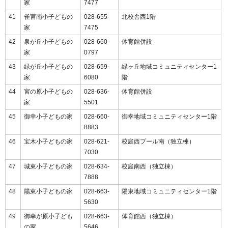
家
7477
41
雀宮南小子どもの
028-655-
北校舎西1階
家
7475
42
泉が丘小子どもの
028-660-
体育館併設
家
0797
43
緑が丘小子どもの
028-659-
緑ヶ丘地域コミュニティセンター1
家
6080
階
44
宮の原小子どもの
028-636-
体育館併設
家
5501
45
御幸小子どもの家
028-660-
御幸地域コミュニティセンター1階
8883
46
宝木小子どもの家
028-621-
校庭西プール南（独立棟）
7030
47
城東小子どもの家
028-634-
校庭南西（独立棟）
7888
48
陽東小子どもの家
028-663-
陽東地域コミュニティセンター1階
5630
49
御幸が原小子ども
028-663-
体育館西（独立棟）
の家
5646