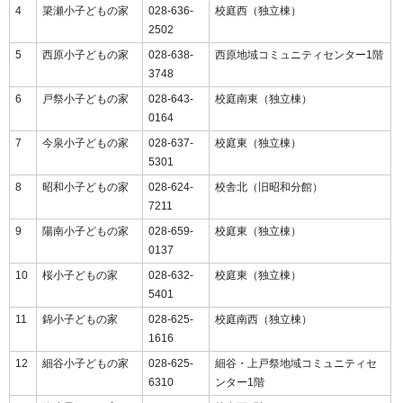
4
簗瀬小子どもの家
028-636-
校庭西（独立棟）
2502
5
西原小子どもの家
028-638-
西原地域コミュニティセンター1階
3748
6
戸祭小子どもの家
028-643-
校庭南東（独立棟）
0164
7
今泉小子どもの家
028-637-
校庭東（独立棟）
5301
8
昭和小子どもの家
028-624-
校舎北（旧昭和分館）
7211
9
陽南小子どもの家
028-659-
校庭東（独立棟）
0137
10
桜小子どもの家
028-632-
校庭東（独立棟）
5401
11
錦小子どもの家
028-625-
校庭南西（独立棟）
1616
12
細谷小子どもの家
028-625-
細谷・上戸祭地域コミュニティセ
6310
ンター1階