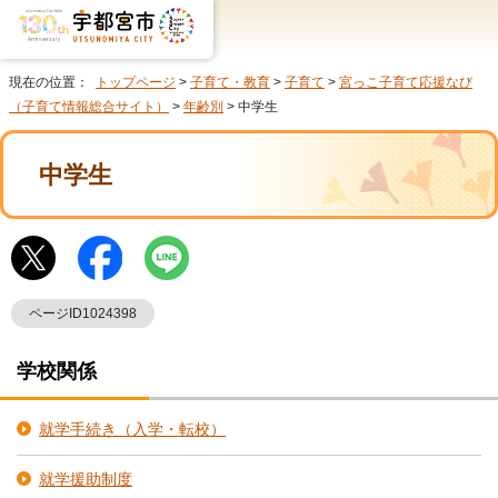
現在の位置：
トップページ
>
子育て・教育
>
子育て
>
宮っこ子育て応援なび
（子育て情報総合サイト）
>
年齢別
> 中学生
中学生
ページID1024398
学校関係
就学手続き（入学・転校）
就学援助制度