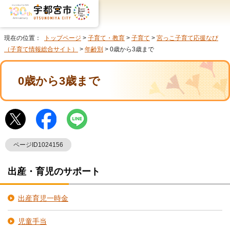
現在の位置：
トップページ
>
子育て・教育
>
子育て
>
宮っこ子育て応援なび
（子育て情報総合サイト）
>
年齢別
> 0歳から3歳まで
0歳から3歳まで
ページID1024156
出産・育児のサポート
出産育児一時金
児童手当