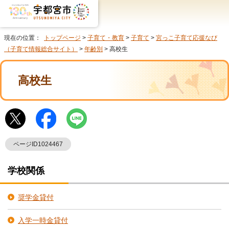
現在の位置：
トップページ
>
子育て・教育
>
子育て
>
宮っこ子育て応援なび
（子育て情報総合サイト）
>
年齢別
> 高校生
高校生
ページID1024467
学校関係
奨学金貸付
入学一時金貸付