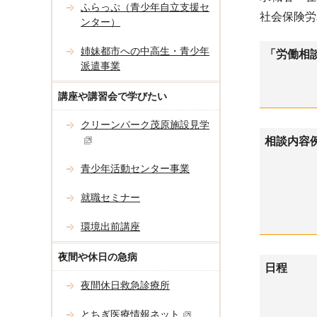
ふらっぷ（青少年自立支援セ
社会保険労
ンター）
姉妹都市への中高生・青少年
「労働相
派遣事業
講座や講習会で学びたい
クリーンパーク茂原施設見学
相談内容
青少年活動センター事業
就職セミナー
環境出前講座
夜間や休日の急病
日程
夜間休日救急診療所
とちぎ医療情報ネット