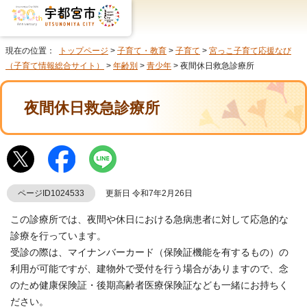
現在の位置：
トップページ
>
子育て・教育
>
子育て
>
宮っこ子育て応援なび
（子育て情報総合サイト）
>
年齢別
>
青少年
> 夜間休日救急診療所
夜間休日救急診療所
ページID1024533
更新日 令和7年2月26日
この診療所では、夜間や休日における急病患者に対して応急的な
診療を行っています。
受診の際は、マイナンバーカード（保険証機能を有するもの）の
利用が可能ですが、建物外で受付を行う場合がありますので、念
のため健康保険証・後期高齢者医療保険証なども一緒にお持ちく
ださい。