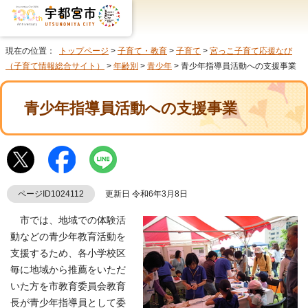
現在の位置：
トップページ
>
子育て・教育
>
子育て
>
宮っこ子育て応援なび
（子育て情報総合サイト）
>
年齢別
>
青少年
> 青少年指導員活動への支援事業
青少年指導員活動への支援事業
ページID1024112
更新日 令和6年3月8日
市では、地域での体験活
動などの青少年教育活動を
支援するため、各小学校区
毎に地域から推薦をいただ
いた方を市教育委員会教育
長が青少年指導員として委