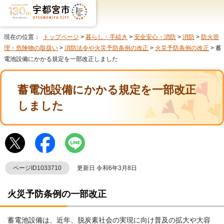
現在の位置：
トップページ
>
暮らし・手続き
>
安全安心・消防
>
消防
>
防火管
理・危険物の取扱い
>
消防法令や火災予防条例の改正
>
火災予防条例の改正
> 蓄
電池設備にかかる規定を一部改正しました
蓄電池設備にかかる規定を一部改正
しました
ページID1033710
更新日 令和6年3月8日
火災予防条例の一部改正
蓄電池設備は、近年、脱炭素社会の実現に向け普及の拡大や大容