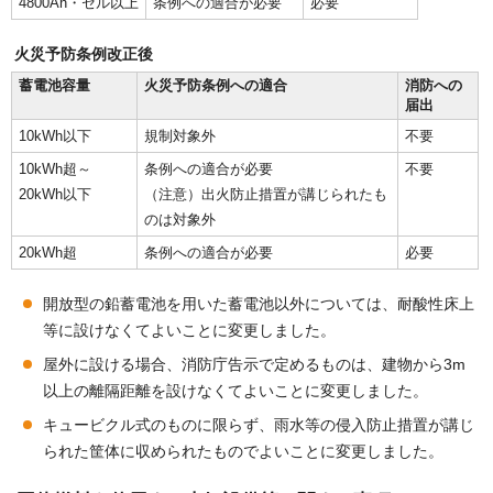
4800Ah・セル以上
条例への適合が必要
必要
火災予防条例改正後
蓄電池容量
火災予防条例への適合
消防への
届出
10kWh以下
規制対象外
不要
10kWh超～
条例への適合が必要
不要
20kWh以下
（注意）出火防止措置が講じられたも
のは対象外
20kWh超
条例への適合が必要
必要
開放型の鉛蓄電池を用いた蓄電池以外については、耐酸性床上
等に設けなくてよいことに変更しました。
屋外に設ける場合、消防庁告示で定めるものは、建物から3m
以上の離隔距離を設けなくてよいことに変更しました。
キュービクル式のものに限らず、雨水等の侵入防止措置が講じ
られた筐体に収められたものでよいことに変更しました。