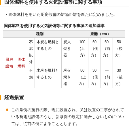
固体燃料を使用する火気設備等に関する事項
・固体燃料を用いた厨房設備の離隔距離を新たに定めました。
固体燃料を使用する火気設備等に関する事項の追加基準
種別
距離（cm）
不
木炭を燃料と
炭火
100
50
50
50
燃
するもの
焼き
(上
（側
（前
（後
以
器
方)
方）
方）
方）
厨房
固体
外
設備
燃料
不
木炭を燃料と
炭火
80
30
―
30
燃
するもの
焼き
（上
（側
（前
（後
器
方）
方）
方）
方）
経過措置
この条例の施行の際、現に設置され、又は設置の工事がされて
いる畜電池設備のうち、新条例の規定に適合しないものについ
ては、従前の例によることとします。