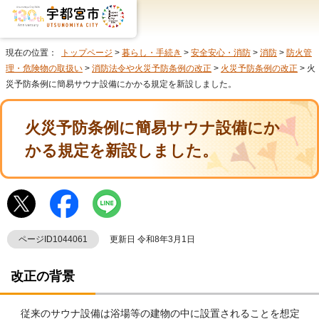
現在の位置：
トップページ
>
暮らし・手続き
>
安全安心・消防
>
消防
>
防火管
理・危険物の取扱い
>
消防法令や火災予防条例の改正
>
火災予防条例の改正
> 火
災予防条例に簡易サウナ設備にかかる規定を新設しました。
火災予防条例に簡易サウナ設備にか
かる規定を新設しました。
ページID1044061
更新日 令和8年3月1日
改正の背景
従来のサウナ設備は浴場等の建物の中に設置されることを想定