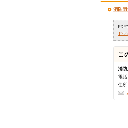
消防団
PD
ドウ
こ
消防
電話番
住所