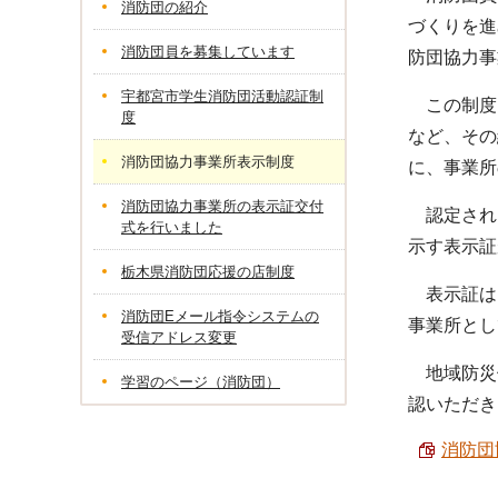
消防団の紹介
づくりを進
消防団員を募集しています
防団協力事
宇都宮市学生消防団活動認証制
この制度
度
など、その
消防団協力事業所表示制度
に、事業所
消防団協力事業所の表示証交付
認定され
式を行いました
示す表示証
栃木県消防団応援の店制度
表示証は
消防団Eメール指令システムの
事業所とし
受信アドレス変更
地域防災
学習のページ（消防団）
認いただき
消防団