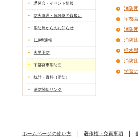
講習会・イベント情報
消防
防火管理・危険物の取扱い
宇都
消防局からのお知らせ
消防
消防
119番通報
栃木
火災予防
消防
宇都宮市消防団
学習
統計・資料（消防）
消防関係リンク
ホームページの使い方
著作権・免責事項