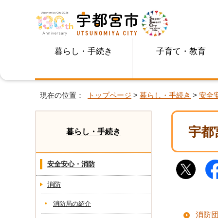
暮らし・手続き
子育て・教育
現在の位置：
トップページ
>
暮らし・手続き
>
安全
宇都
暮らし・手続き
安全安心・消防
消防
消防局の紹介
消防