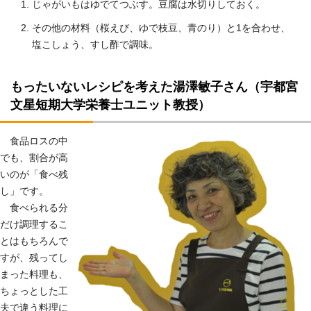
じゃがいもはゆでてつぶす。豆腐は水切りしておく。
その他の材料（桜えび、ゆで枝豆、青のり）と1を合わせ、
塩こしょう、すし酢で調味。
もったいないレシピを考えた湯澤敏子さん（宇都宮
文星短期大学栄養士ユニット教授）
食品ロスの中
でも、割合が高
いのが「食べ残
し」です。
食べられる分
だけ調理するこ
とはもちろんで
すが、残ってし
まった料理も、
ちょっとした工
夫で違う料理に