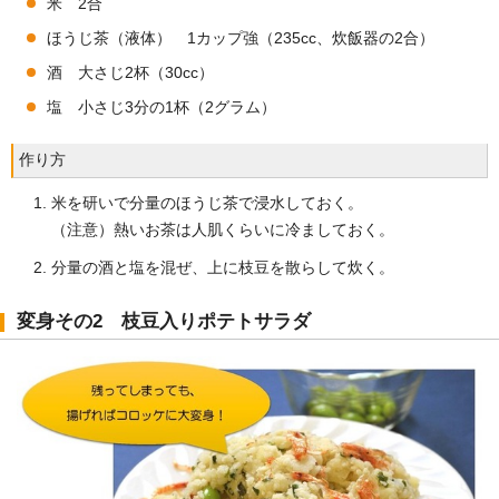
米 2合
ほうじ茶（液体） 1カップ強（235cc、炊飯器の2合）
酒 大さじ2杯（30cc）
塩 小さじ3分の1杯（2グラム）
作り方
米を研いで分量のほうじ茶で浸水しておく。
（注意）熱いお茶は人肌くらいに冷ましておく。
分量の酒と塩を混ぜ、上に枝豆を散らして炊く。
変身その2 枝豆入りポテトサラダ