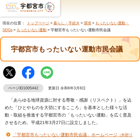
現在の位置：
トップページ
>
暮らし・手続き
>
環境
>
もったいない運動・
SDGs
>
もったいない運動
> 宇都宮市もったいない運動市民会議
宇都宮市もったいない運動市民会議
ページID1005442
更新日 令和6年3月8日
「あらゆる地球資源に対する尊敬・感謝（リスペクト）」を込
めた「ひとやものを大切にするこころ」を基本とした様々な活
動・取組を推進する宇都宮市の「もったいない運動」を広く普及
させるため、平成21年3月27日に設立しました。
「宇都宮市もったいない運動市民会議」ホームページ
（外部リ