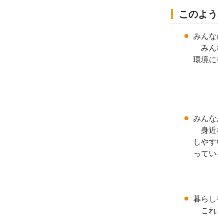
このよう
みんな
みんな
環境に
みんな
身近な
しやす
ってい
暮らし
これま