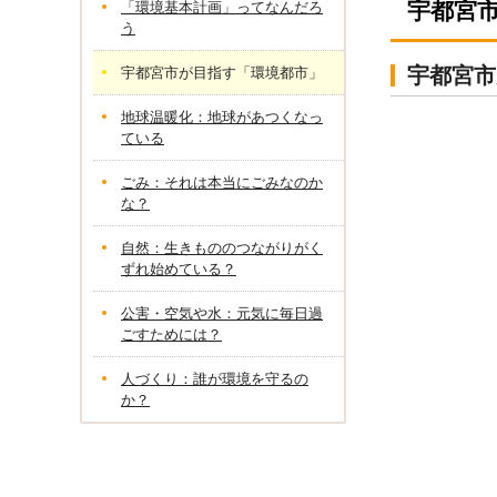
宇都宮
「環境基本計画」ってなんだろ
う
宇都宮市
宇都宮市が目指す「環境都市」
地球温暖化：地球があつくなっ
ている
ごみ：それは本当にごみなのか
な？
自然：生きもののつながりがく
ずれ始めている？
公害・空気や水：元気に毎日過
ごすためには？
人づくり：誰が環境を守るの
か？