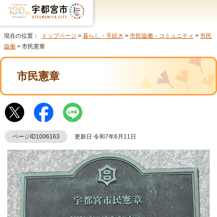
現在の位置：
トップページ
>
暮らし・手続き
>
市民協働・コミュニティ
>
市民
協働
> 市民憲章
市民憲章
ページID1006163
更新日 令和7年6月11日