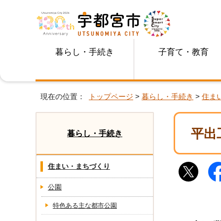
暮らし・手続き
子育て・教育
現在の位置：
トップページ
>
暮らし・手続き
>
住ま
平出
暮らし・手続き
住まい・まちづくり
公園
特色ある主な都市公園