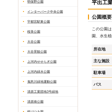
平出工
明保野公園
インターパーク中央公園
公園概要
宇都宮駅東公園
この公園は
桜美公園
園、水生植
大谷公園
所在地
大谷景観公園
主な施設
上河内せせらぎ公園
上河内緑水公園
駐車場
鬼怒川緑地運動公園
バス
清原工業団地3号緑地
清原南公園
桜づつみ園