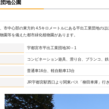
業団地公園
、市中心部の東方約 4.5キロメートルにある平出工業団地の
物園等を備えた都市緑化植物園があります。
宇都宮市平出工業団地30－1
コンビネーション遊具、滑り台、ブランコ、鉄棒
普通車16台、軽自動車13台
JR宇都宮駅西口より関東バス「柳田車庫」行