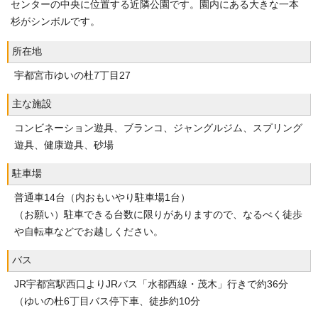
センターの中央に位置する近隣公園です。園内にある大きな一本
杉がシンボルです。
所在地
宇都宮市ゆいの杜7丁目27
主な施設
コンビネーション遊具、ブランコ、ジャングルジム、スプリング
遊具、健康遊具、砂場
駐車場
普通車14台（内おもいやり駐車場1台）
（お願い）駐車できる台数に限りがありますので、なるべく徒歩
や自転車などでお越しください。
バス
JR宇都宮駅西口よりJRバス「水都西線・茂木」行きで約36分
（ゆいの杜6丁目バス停下車、徒歩約10分