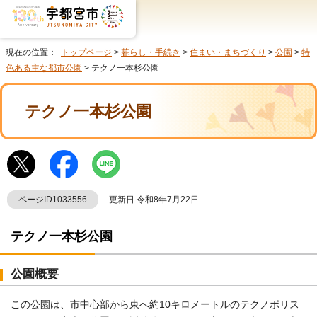
現在の位置：
トップページ
>
暮らし・手続き
>
住まい・まちづくり
>
公園
>
特
色ある主な都市公園
> テクノ一本杉公園
テクノ一本杉公園
ページID1033556
更新日 令和8年7月22日
テクノ一本杉公園
公園概要
この公園は、市中心部から東へ約10キロメートルのテクノポリス