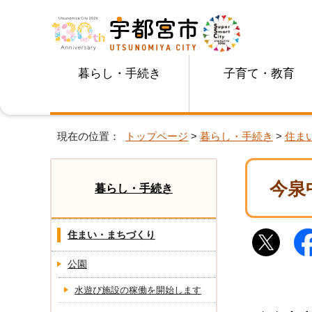
暮らし・手続き
子育て・教育
現在の位置：
トップページ
>
暮らし・手続き
>
住ま
今泉
暮らし・手続き
住まい・まちづくり
公園
水遊び施設の稼働を開始します