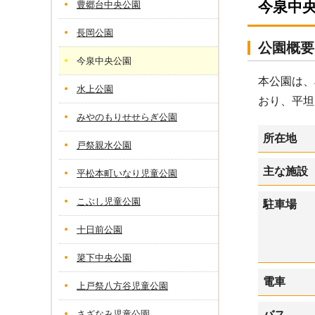
今泉中
豊郷台中央公園
長岡公園
公園概要
今泉中央公園
本公園は、
水上公園
おり、平坦
みやのもりせせらぎ公園
所在地
戸祭親水公園
主な施設
平松本町いなり児童公園
こぶし児童公園
駐車場
十日前公園
簗下中央公園
電車
上戸祭八方谷児童公園
さざなみ児童公園
バス