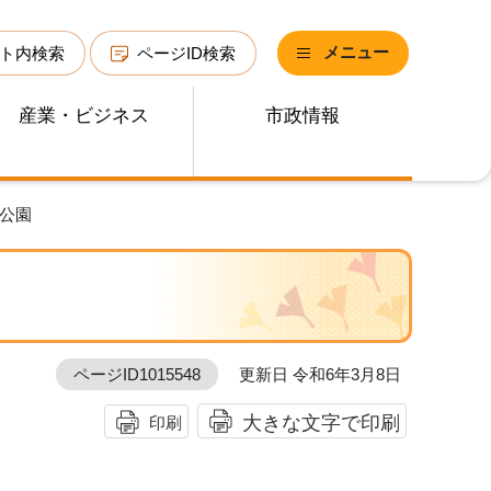
メニュー
ト内検索
ページID検索
産業・ビジネス
市政情報
央公園
ページID1015548
更新日 令和6年3月8日
大きな文字で印刷
印刷