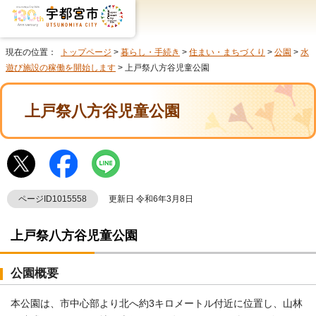
現在の位置：
トップページ
>
暮らし・手続き
>
住まい・まちづくり
>
公園
>
水
遊び施設の稼働を開始します
> 上戸祭八方谷児童公園
上戸祭八方谷児童公園
ページID1015558
更新日 令和6年3月8日
上戸祭八方谷児童公園
公園概要
本公園は、市中心部より北へ約3キロメートル付近に位置し、山林