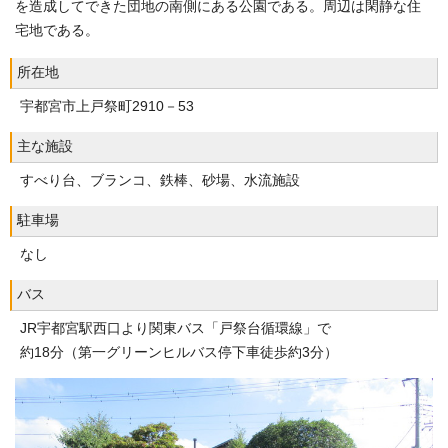
を造成してできた団地の南側にある公園である。周辺は閑静な住
宅地である。
所在地
宇都宮市上戸祭町2910－53
主な施設
すべり台、ブランコ、鉄棒、砂場、水流施設
駐車場
なし
バス
JR宇都宮駅西口より関東バス「戸祭台循環線」で
約18分（第一グリーンヒルバス停下車徒歩約3分）