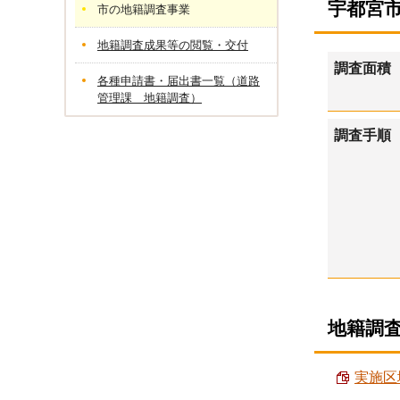
宇都宮
市の地籍調査事業
地籍調査成果等の閲覧・交付
調査面積
各種申請書・届出書一覧（道路
管理課 地籍調査）
調査手順
地籍調
実施区域