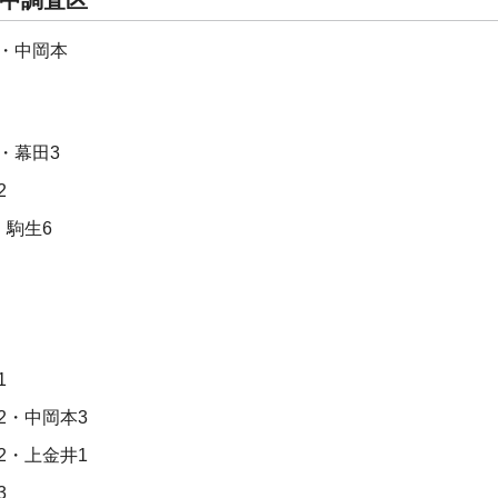
中調査区
・中岡本
・幕田3
2
・駒生6
1
2・中岡本3
2・上金井1
3