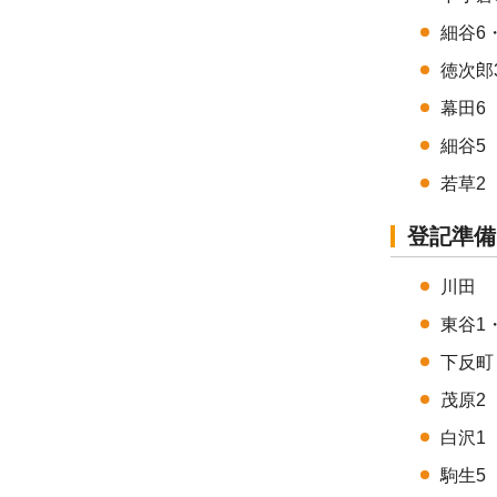
細谷6
徳次郎
幕田6
細谷5
若草2
登記準備
川田
東谷1
下反町
茂原2
白沢1
駒生5