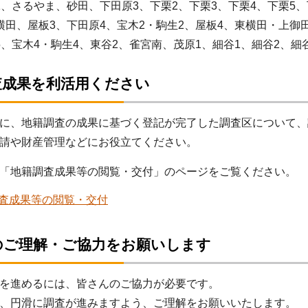
1、さるやま、砂田、下田原3、下栗2、下栗3、下栗4、下栗5、
横田、屋板3、下田原4、宝木2・駒生2、屋板4、東横田・上御
5、宝木4・駒生4、東谷2、雀宮南、茂原1、細谷1、細谷2、細
査成果を利活用ください
に、地籍調査の成果に基づく登記が完了した調査区について、
請や財産管理などにお役立てください。
「地籍調査成果等の閲覧・交付」のページをご覧ください。
査成果等の閲覧・交付
のご理解・ご協力をお願いします
を進めるには、皆さんのご協力が必要です。
、円滑に調査が進みますよう、ご理解をお願いいたします。