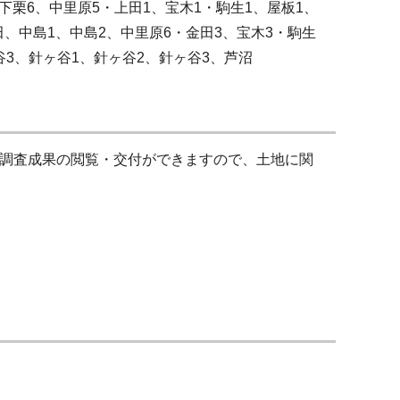
下栗6、中里原5・上田1、宝木1・駒生1、屋板1、
田、中島1、中島2、中里原6・金田3、宝木3・駒生
谷3、針ヶ谷1、針ヶ谷2、針ヶ谷3、芦沼
調査成果の閲覧・交付ができますので、土地に関