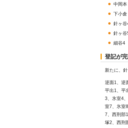
中岡本
下小倉
針ヶ谷
針ヶ谷
細谷4
登記が完
新たに、針
逆面1、逆
平出1、平
3、氷室4
室7、氷室
7、西刑部
塚2、西刑