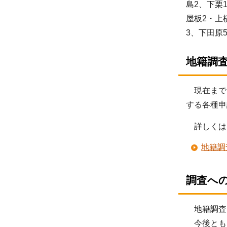
島2、下栗
屋板2・上
3、下田原
地籍調
現在まで
する各種申
詳しくは
地籍調
調査へ
地籍調査
今後とも