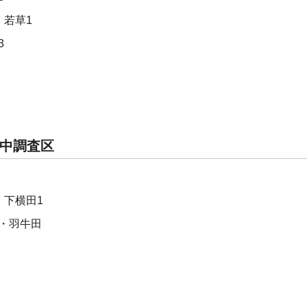
・若草1
3
中調査区
・下横田1
・羽牛田