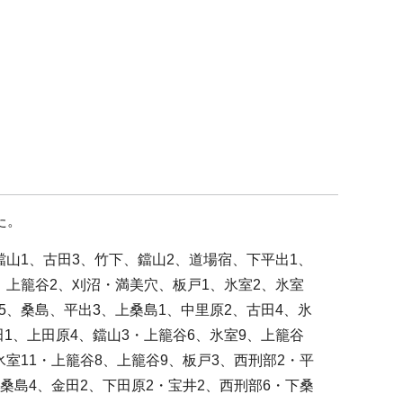
た。
鐺山1、古田3、竹下、鐺山2、道場宿、下平出1、
3、上籠谷2、刈沼・満美穴、板戸1、氷室2、氷室
5、桑島、平出3、上桑島1、中里原2、古田4、氷
田1、上田原4、鐺山3・上籠谷6、氷室9、上籠谷
氷室11・上籠谷8、上籠谷9、板戸3、西刑部2・平
上桑島4、金田2、下田原2・宝井2、西刑部6・下桑