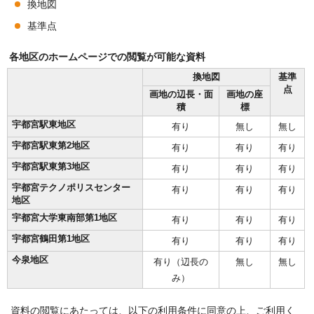
換地図
基準点
各地区のホームページでの閲覧が可能な資料
換地図
基準
点
画地の辺長・面
画地の座
積
標
宇都宮駅東地区
有り
無し
無し
宇都宮駅東第2地区
有り
有り
有り
宇都宮駅東第3地区
有り
有り
有り
宇都宮テクノポリスセンター
有り
有り
有り
地区
宇都宮大学東南部第1地区
有り
有り
有り
宇都宮鶴田第1地区
有り
有り
有り
今泉地区
有り（辺長の
無し
無し
み）
資料の閲覧にあたっては、以下の利用条件に同意の上、ご利用く