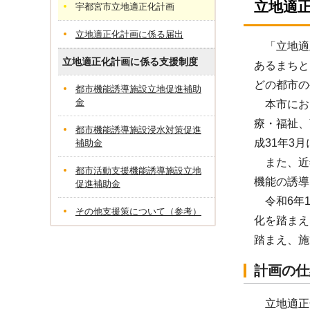
立地適
宇都宮市立地適正化計画
立地適正化計画に係る届出
「立地適
立地適正化計画に係る支援制度
あるまちと
どの都市
都市機能誘導施設立地促進補助
金
本市にお
療・福祉、
都市機能誘導施設浸水対策促進
成31年3
補助金
また、近
都市活動支援機能誘導施設立地
機能の誘導
促進補助金
令和6年1
その他支援策について（参考）
化を踏まえ
踏まえ、施
計画の仕
立地適正