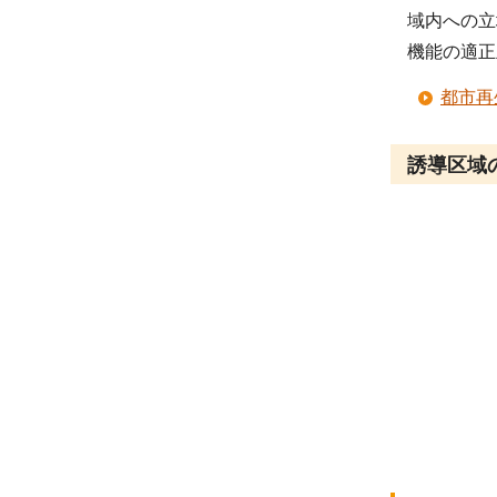
域内への立
機能の適正
都市再
誘導区域