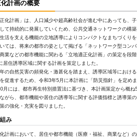
正化計画の概要
正化計画」は、人口減少や超高齢社会が進む中にあっても、子
して持続的に発展していくため、公共交通ネットワークの構築
の生活を支える機能の立地誘導によりコンパクトなまちづくり
いては、将来の都市の姿として掲げる「ネットワーク型コンパ
商業などの都市機能に関わる「立地適正化計画」の策定を段階
月に居住誘導区域に関する計画を策定しました。
年の自然災害の頻発化・激甚化を踏まえ、誘導区域等における
を促進するため、令和3年5月に本計画に「防災指針」を定め
0月には、都市再生特別措置法に基づき、本計画策定から概ね
ながら、都市機能や居住の誘導等に関する評価指標と誘導策の
策の強化・充実を図りました。
組み
化計画において、居住や都市機能（医療・福祉、商業など）の