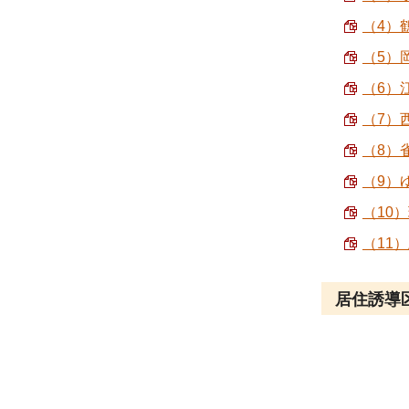
（4）鶴
（5）岡
（6）江
（7）西
（8）雀
（9）ゆ
（10）
（11
居住誘導