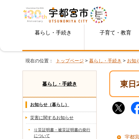
暮らし・手続き
子育て・教育
現在の位置：
トップページ
>
暮らし・手続き
>
お知
東日
暮らし・手続き
お知らせ（暮らし）
災害に関するお知らせ
り災証明書・被災証明書の発行
について
宇都