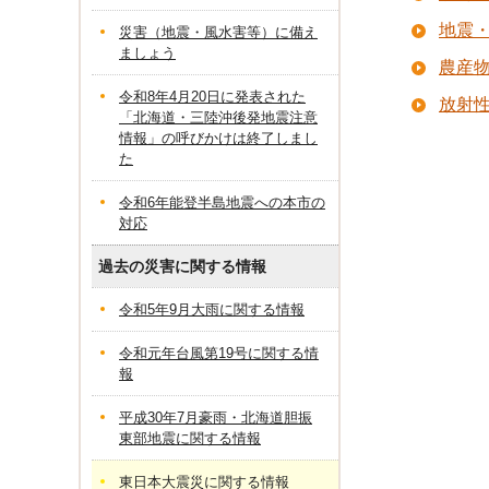
地震
災害（地震・風水害等）に備え
ましょう
農産
令和8年4月20日に発表された
放射
「北海道・三陸沖後発地震注意
情報」の呼びかけは終了しまし
た
令和6年能登半島地震への本市の
対応
過去の災害に関する情報
令和5年9月大雨に関する情報
令和元年台風第19号に関する情
報
平成30年7月豪雨・北海道胆振
東部地震に関する情報
東日本大震災に関する情報