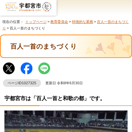
現在の位置：
トップページ
>
教育委員会
>
特徴的な業務
>
百人一首のまちづく
り
> 百人一首のまちづくり
百人一首のまちづくり
ページID1027325
更新日 令和8年6月30日
宇都宮市は「百人一首と和歌の都」です。