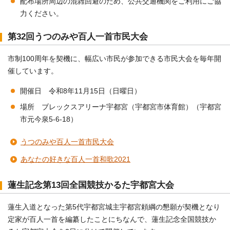
配布場所周辺の混雑回避のため、公共交通機関をご利用にご協
力ください。
第32回うつのみや百人一首市民大会
市制100周年を契機に、幅広い市民が参加できる市民大会を毎年開
催しています。
開催日 令和8年11月15日（日曜日）
場所 ブレックスアリーナ宇都宮（宇都宮市体育館）（宇都宮
市元今泉5-6-18）
うつのみや百人一首市民大会
あなたの好きな百人一首和歌2021
蓮生記念第13回全国競技かるた宇都宮大会
蓮生入道となった第5代宇都宮城主宇都宮頼綱の懇願が契機となり
定家が百人一首を編纂したことにちなんで、蓮生記念全国競技か