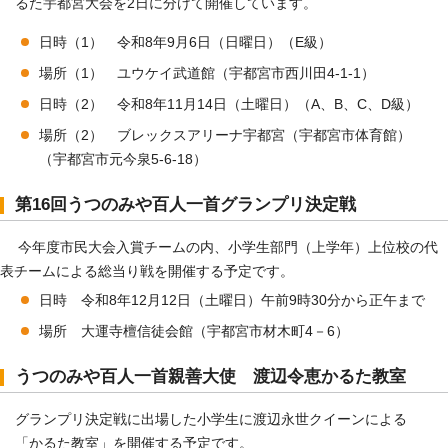
るた宇都宮大会を2日に分けて開催しています。
日時（1） 令和8年9月6日（日曜日）（E級）
場所（1） ユウケイ武道館（宇都宮市西川田4-1-1）
日時（2） 令和8年11月14日（土曜日）（A、B、C、D級）
場所（2） ブレックスアリーナ宇都宮（宇都宮市体育館）
（宇都宮市元今泉5-6-18）
第16回うつのみや百人一首グランプリ決定戦
今年度市民大会入賞チームの内、小学生部門（上学年）上位校の代
表チームによる総当り戦を開催する予定です。
日時 令和8年12月12日（土曜日）午前9時30分から正午まで
場所 大運寺檀信徒会館（宇都宮市材木町4－6）
うつのみや百人一首親善大使 渡辺令恵かるた教室
グランプリ決定戦に出場した小学生に渡辺永世クイーンによる
「かるた教室」を開催する予定です。