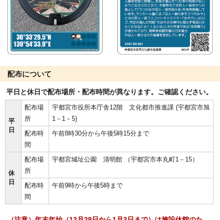
配布について
平日と休日で配布場所・配布時間が異なります。ご確認ください。
配布場
宇都宮市役所本庁舎12階 文化都市推進課 (宇都宮市旭
所
1－1－5)
平
日
配布時
午前8時30分から午後5時15分まで
間
配布場
宇都宮城址公園 清明館 （宇都宮市本丸町1－15）
所
休
日
配布時
午前9時から午後5時まで
間
（注意）年末年始（12月29日から1月3日まで）は施設休館のた