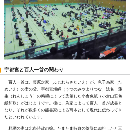
宇都宮と百人一首の関わり
百人一首は、藤原定家（ふじわらさだいえ）が、息子為家（た
めいえ）の妻の父、宇都宮頼綱（うつのみやよりつな）法名：蓮
生（れんしょう）の懇望によって染筆した小倉色紙（小倉山荘色
紙和歌）がはじまりです。後に、為家によって百人一首が成書と
なり、それが数多くの能書家による写本として現代に伝わってき
たといわれています。
頼綱の妻は北条時政の娘。たまたま時政の陰謀に加担したと三