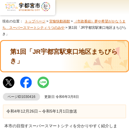
現在の位置：
トップページ
>
宮愉快動画館
>
（市政番組）夢や希望がかなうま
ち スーパースマートシティうつのみや
> 第1回「JR宇都宮駅東口地区まちびら
き」
第1回「JR宇都宮駅東口地区まちびら
き」
ページID1030416
更新日 令和6年3月8日
令和4年12月26日～令和5年1月1日放送
本市の目指すスーパースマートシティを分かりやすく紹介しま