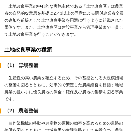
土地改良事業の中心的な実施主体である「土地改良区」は農業
者の自発的な意思を基礎に2／3以上の同意による関係農業者全員
の参加を前提として土地改良事業を円滑に行うように組織された
団体です。また、土地改良区は建設事業から管理事業まで一貫し
て土地改良事業を行うことができます。
土地改良事業の種類
（1） ほ場整備
生産性の高い農業を確立するため、その基盤となる大規模圃場
の整備を図るとともに、効率的で安定した農業経営を目指す地域
農業の担い手に優良農地の保全・確保及び農地の集積を図る事業
です。
（2） 農道整備
農作業機械の移動や農産物の運搬の効率を高めるための道路の
整備を図るとともに、地域住民の生活道路としても役立つ、農道