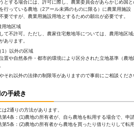
うとする場合には、許可に際し、農業委員会があらかじめ国と
を行っている農地（2アール未満のものに限る）に農業用施設
不要ですが、農業用施設用地とするための願出が必要です。
農用地区域
して不許可。ただし、農家住宅敷地等については、農用地区域
があります。
（1）以外の区域
位置や自然条件・都市的環境により区分された立地基準（農地
。
やそれ以外の法律の制限等がありますので事前にご相談くださ
用の手続き
には2通りの方法があります。
法第4条：(1)農地の所有者が、自ら農地を転用する場合で、申
法第5条：(2)農地の所有者から農地を買ったり借りたりして