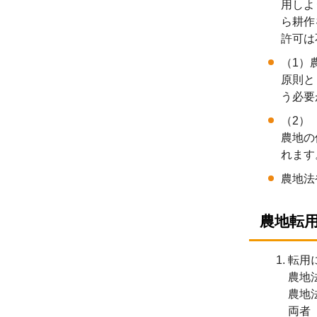
用しよ
ら耕作
許可は
（1）
原則と
う必要
（2）
農地の
れます
農地法
農地転
転用
農地
農地
両者