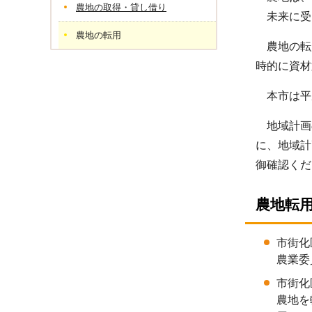
農地の取得・貸し借り
未来に受
農地の転用
農地の転
時的に資材
本市は平成
地域計画の
に、地域計
御確認くだ
農地転
市街化
農業委
市街化
農地を