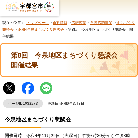
現在の位置：
トップページ
>
市政情報
>
広報広聴
>
各種広聴事業
>
まちづくり
懇談会
>
令和4年度まちづくり懇談会
> 第8回 今泉地区まちづくり懇談会 開
催結果
第8回 今泉地区まちづくり懇談会
開催結果
ページID1032273
更新日 令和6年3月8日
今泉地区まちづくり懇談会
開催日時
令和4年11月29日（火曜日）午後6時30分から午後8時