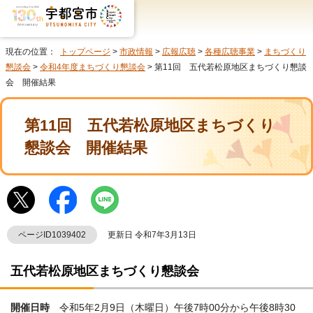
現在の位置：
トップページ
>
市政情報
>
広報広聴
>
各種広聴事業
>
まちづくり
懇談会
>
令和4年度まちづくり懇談会
> 第11回 五代若松原地区まちづくり懇談
会 開催結果
第11回 五代若松原地区まちづくり
懇談会 開催結果
ページID1039402
更新日 令和7年3月13日
五代若松原地区まちづくり懇談会
開催日時
令和5年2月9日（木曜日）午後7時00分から午後8時30