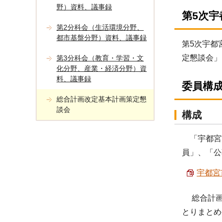
野）資料、議事録
第5次
第2分科会（生活環境分野、
都市基盤分野）資料、議事録
第5次宇都
定懇談会」
第3分科会（教育・学習・文
化分野、産業・経済分野）資
料、議事録
委員構
総合計画改定基本計画策定懇
談会
構成
「宇都宮
員」、「公
宇都宮
総合計画
とりまとめ