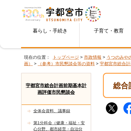
暮らし・手続き
子育て・教育
現在の位置：
トップページ
>
市政情報
>
うつのみや
画）
>
（参考）市民懇談会等の資料
>
宇都宮市総合計
総合
宇都宮市総合計画前期基本計
画評価市民懇談会
全体会資料、議事録
第1分科会（健康・福祉・安
心分野、都市経営・自治分