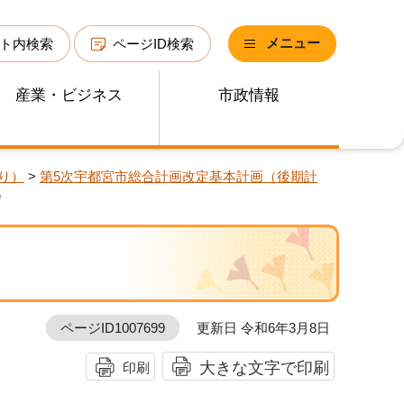
メニュー
ト内検索
ページID検索
産業・ビジネス
市政情報
り）
>
第5次宇都宮市総合計画改定基本計画（後期計
会
ページID1007699
更新日 令和6年3月8日
大きな文字で印刷
印刷