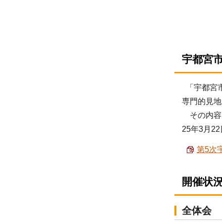
宇都宮
「宇都宮市
専門的見地
その内容に
25年3月
第5次
開催状
全体会