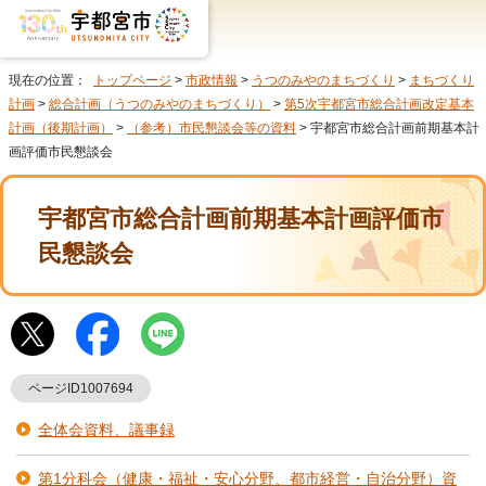
現在の位置：
トップページ
>
市政情報
>
うつのみやのまちづくり
>
まちづくり
計画
>
総合計画（うつのみやのまちづくり）
>
第5次宇都宮市総合計画改定基本
計画（後期計画）
>
（参考）市民懇談会等の資料
> 宇都宮市総合計画前期基本計
画評価市民懇談会
宇都宮市総合計画前期基本計画評価市
民懇談会
ページID1007694
全体会資料、議事録
第1分科会（健康・福祉・安心分野、都市経営・自治分野）資