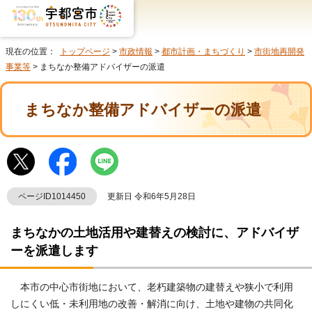
現在の位置：
トップページ
>
市政情報
>
都市計画・まちづくり
>
市街地再開発
事業等
> まちなか整備アドバイザーの派遣
まちなか整備アドバイザーの派遣
ページID1014450
更新日 令和6年5月28日
まちなかの土地活用や建替えの検討に、アドバイザ
ーを派遣します
本市の中心市街地において、老朽建築物の建替えや狭小で利用
しにくい低・未利用地の改善・解消に向け、土地や建物の共同化