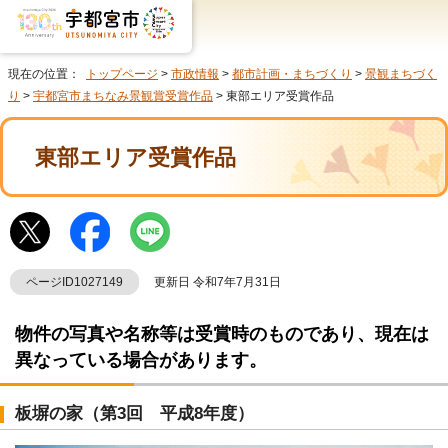
現在の位置：
トップページ
>
市政情報
>
都市計画・まちづくり
>
景観まちづく
り
>
宇都宮市まちなみ景観賞受賞作品
> 東部エリア受賞作品
東部エリア受賞作品
ページID1027149
更新日 令和7年7月31日
物件の写真や名称等は受賞時のものであり、現在は
異なっている場合があります。
板塀の家（第3回 平成8年度）