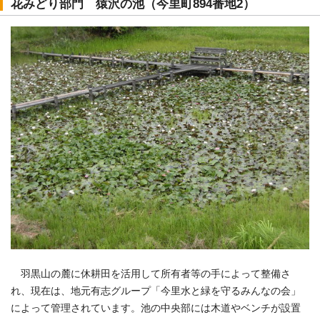
花みどり部門 猿沢の池（今里町894番地2）
羽黒山の麓に休耕田を活用して所有者等の手によって整備さ
れ、現在は、地元有志グループ「今里水と緑を守るみんなの会」
によって管理されています。池の中央部には木道やベンチが設置