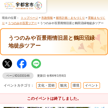
現在の位置：
トップページ
>
市政情報
>
都市計画・まちづくり
>
景観まちづく
り
>
うつのみや百景ツアー
> うつのみや百景雨情旧居と鶴田沼緑地徒歩ツアー
うつのみや百景雨情旧居と鶴田沼緑
地徒歩ツアー
ページID1033146
更新日 令和6年3月8日
イベントカテゴリ：
文化・芸術
観光
環境
イベント
このイベントは終了しました。