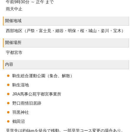
午前9時30分 ～ 正午 まで
雨天中止
開催地域
西部地区（戸祭・富士見・細谷・明保・桜・城山・姿川・宝木）
開催場所
宇都宮市
内容
駒生総合運動公園（集合、解散）
駒生湿地
JRA馬事公苑宇都宮事業所
野口雨情旧居跡
羽黒神社
鶴田沼
見学先は約6kmを徒歩で移動。一部見学コース変更の場合あり。