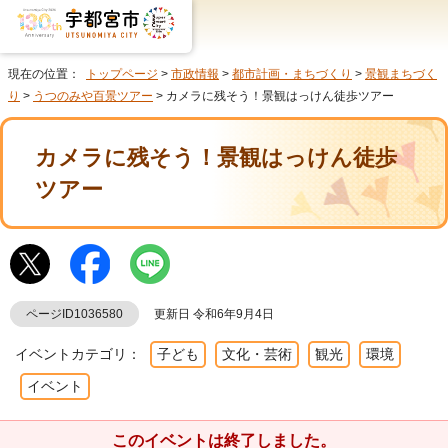
現在の位置：
トップページ
>
市政情報
>
都市計画・まちづくり
>
景観まちづく
り
>
うつのみや百景ツアー
> カメラに残そう！景観はっけん徒歩ツアー
カメラに残そう！景観はっけん徒歩
ツアー
ページID1036580
更新日 令和6年9月4日
イベントカテゴリ：
子ども
文化・芸術
観光
環境
イベント
このイベントは終了しました。