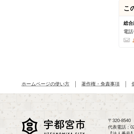
こ
総合
電話番
ホームページの使い方
著作権・免責事項
〒320-85
代表電話：02
【法人番号】70