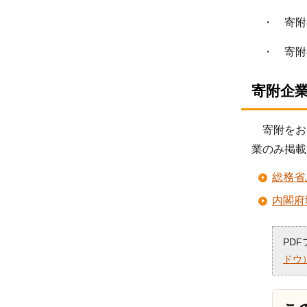
・ 寄附
・ 寄附
寄附企
寄附をお
業のみ掲載
総務省
内閣府
PD
ドウ