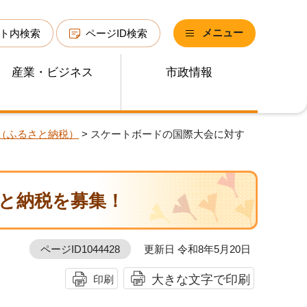
メニュー
ト内検索
ページID検索
産業・ビジネス
市政情報
（ふるさと納税）
> スケートボードの国際大会に対す
と納税を募集！
ページID1044428
更新日 令和8年5月20日
大きな文字で印刷
印刷