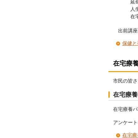
延命
人生
在宅
出前講座
保健と
在宅療
市民の皆さ
在宅療養
在宅療養パ
アンケート
在宅療