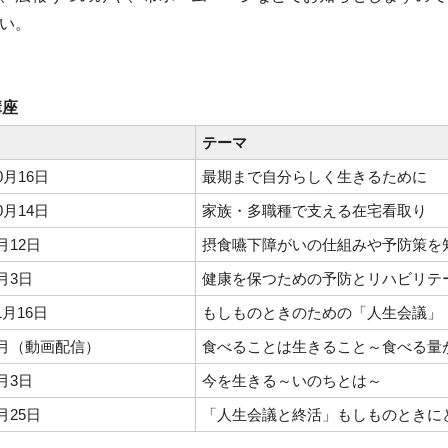
い。
講座
テーマ
0月16日
最期まで自分らしく生きるために
0月14日
家族・多職種で支える在宅看取り
月12日
摂食嚥下障がいの仕組みや予防策を
月3日
健康を保つための予防とリハビリテ
月16日
もしものときのための「人生会議」
1月（動画配信）
食べることは生きること～食べる量
月3日
今を生きる～いのちとは～
月25日
「人生会議と終活」もしものときに