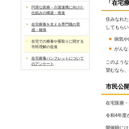
「在宅
円滑な医療・介護連携に向けた
仕組みの構築・推進
住みなれた
在宅療養を支える専門職の育
してもらい
成・確保
病気や
在宅での療養や看取りに関する
市民理解の促進
がんな
在宅療養パンフレットについて
このような
のアンケート
望むなら、
市民公
在宅医療・
令和4年度
開催時には