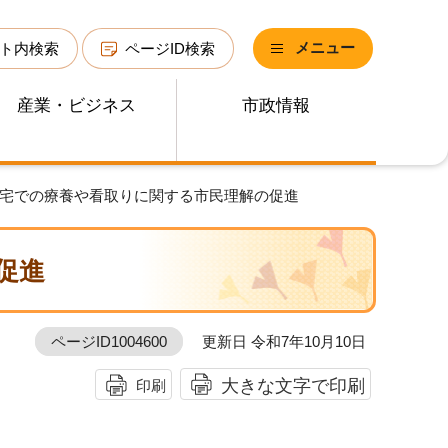
メニュー
ト内検索
ページID検索
産業・ビジネス
市政情報
在宅での療養や看取りに関する市民理解の促進
促進
ページID1004600
更新日 令和7年10月10日
大きな文字で印刷
印刷