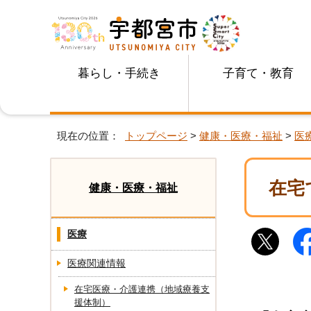
暮らし・手続き
子育て・教育
現在の位置：
トップページ
>
健康・医療・福祉
>
医
在宅
健康・医療・福祉
医療
医療関連情報
在宅医療・介護連携（地域療養支
援体制）