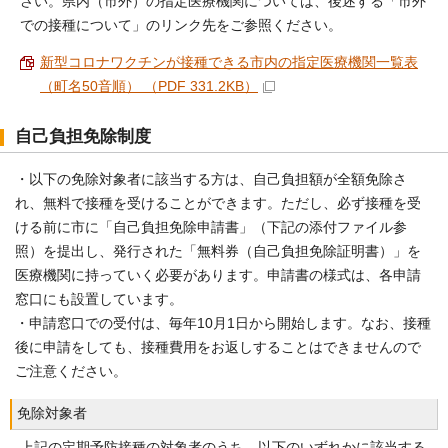
さい。県内（市外）の指定医療機関については、後述する「市外
での接種について」のリンク先をご参照ください。
新型コロナワクチンが接種できる市内の指定医療機関一覧表
（町名50音順） （PDF 331.2KB）
自己負担免除制度
・以下の免除対象者に該当する方は、自己負担額が全額免除さ
れ、無料で接種を受けることができます。ただし、必ず接種を受
ける前に市に「自己負担免除申請書」（下記の添付ファイル参
照）を提出し、発行された「無料券（自己負担免除証明書）」を
医療機関に持っていく必要があります。申請書の様式は、各申請
窓口にも設置しています。
・申請窓口での受付は、毎年10月1日から開始します。なお、接種
後に申請をしても、接種費用をお返しすることはできませんので
ご注意ください。
免除対象者
上記の定期予防接種の対象者のうち、以下のいずれかに該当する