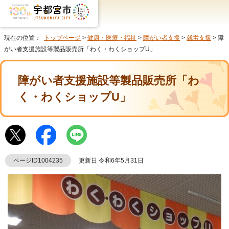
現在の位置：
トップページ
>
健康・医療・福祉
>
障がい者支援
>
就労支援
> 障
がい者支援施設等製品販売所「わく・わくショップU」
障がい者支援施設等製品販売所「わ
く・わくショップU」
ページID1004235
更新日 令和6年5月31日